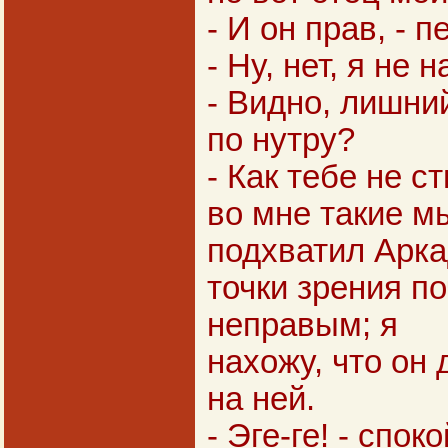
- И он прав, - 
- Ну, нет, я не 
- Видно, лишни
по нутру?
- Как тебе не с
во мне такие м
подхватил Аркад
точки зрения п
неправым; я
нахожу, что он
на ней.
- Эге-ге! - спо