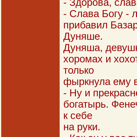
- Здорова, слав
- Слава Богу - 
прибавил Базар
Дуняше.
Дуняша, девушк
хоромах и хохо
только
фыркнула ему в
- Ну и прекрасн
богатырь. Фене
к себе
на руки.