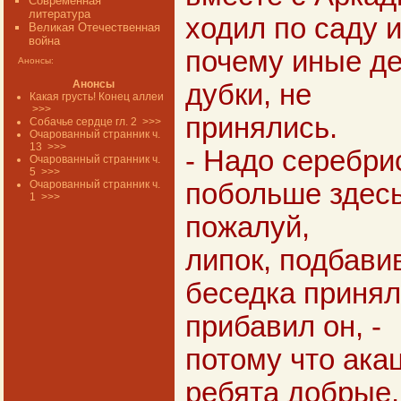
Современная
литература
ходил по саду и
Великая Отечественная
война
почему иные де
Анонсы:
Анонсы
дубки, не
Какая грусть! Конец аллеи
>>>
принялись.
Собачье сердце гл. 2
>>>
Очарованный странник ч.
13
>>>
- Надо серебри
Очарованный странник ч.
5
>>>
Очарованный странник ч.
побольше здесь 
1
>>>
пожалуй,
липок, подбави
беседка принял
прибавил он, -
потому что акац
ребята добрые,