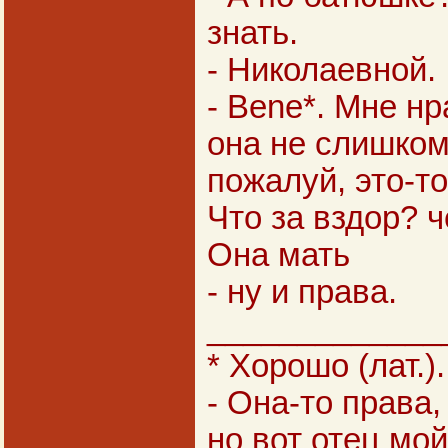
знать.
- Николаевной.
- Bene*. Мне нр
она не слишком
пожалуй, это-то
Что за вздор? 
Она мать
- ну и права.
_____________
* Хорошо (лат.).
- Она-то права,
но вот отец мой.