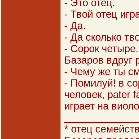
- Это отец.
- Твой отец игр
- Да.
- Да сколько тв
- Сорок четыре.
Базаров вдруг 
- Чему же ты с
- Помилуй! в со
человек, pater fa
играет на виол
_____________
* отец семейства