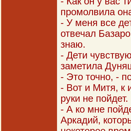
- Как он у вас т
промолвила она
- У меня все дет
отвечал Базаров
знаю.
- Дети чувствуют
заметила Дуня
- Это точно, - 
- Вот и Митя, к
руки не пойдет.
- А ко мне пойд
Аркадий, котор