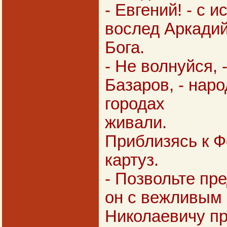
- Евгений! - с 
вослед Аркадий
Бога.
- Не волнуйся, 
Базаров, - наро
городах
живали.
Приблизясь к Ф
картуз.
- Позвольте пре
он с вежливым 
Николаевичу пр