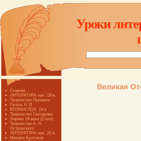
Уроки лите
Великая От
Главная
ЛИТЕРАТУРА нач. 19 в.
Творчество Пушкина
Гоголь Н. В.
ВТОРАЯ ПОЛ. 19 в
Творчество Гончарова
Лирика 19 века (2 пол)
Творчество А. Н.
Островского
ЛИТЕРАТУРА нач. 20 в
Михаил Булгаков