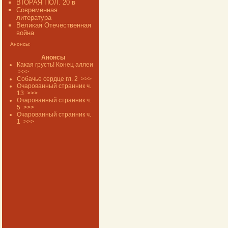
ВТОРАЯ ПОЛ. 20 в
Современная
литература
Великая Отечественная
война
Анонсы:
Анонсы
Какая грусть! Конец аллеи
>>>
Собачье сердце гл. 2
>>>
Очарованный странник ч.
13
>>>
Очарованный странник ч.
5
>>>
Очарованный странник ч.
1
>>>