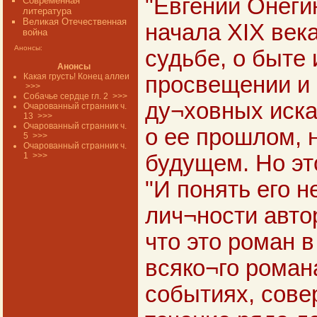
"Евгений Онеги
Современная
литература
Великая Отечественная
начала XIX века
война
Анонсы:
судьбе, о быте 
Анонсы
Какая грусть! Конец аллеи
просвещении и 
>>>
Собачье сердце гл. 2
>>>
ду¬ховных иска
Очарованный странник ч.
13
>>>
Очарованный странник ч.
о ее прошлом, 
5
>>>
Очарованный странник ч.
1
>>>
будущем. Но эт
"И понять его н
лич¬ности автор
что это роман 
всяко¬го роман
событиях, сов