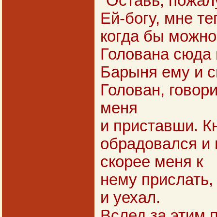
"Оставь, пожал
Ей-богу, мне те
когда бы можно
Голована сюда 
Барыня ему и с
Голован, говори
меня
и приставши. К
обрадовался и 
скорее меня к
нему прислать, 
и уехал.
Вслед за этим 