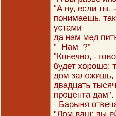
"А ну, если ты, 
понимаешь, так
устами
да нам мед пить
"_Нам_?"
"Конечно, - гов
будет хорошо: 
дом заложишь, 
двадцать тысяч
процента дам".
- Барыня отвеч
"Дом ваш: вы е