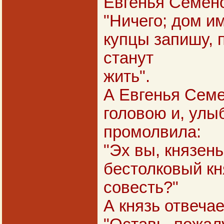
Евгенья Семен
"Ничего; дом и
купцы запишу, 
станут
жить".
А Евгенья Сем
головою и, улы
промолвила:
"Эх вы, князень
бестолковый кн
совесть?"
А князь отвечае