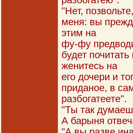
разбогатею".
"Нет, позвольте
меня: вы преж
этим на
фу-фу предводи
будет почитать 
женитесь на
его дочери и то
приданое, в са
разбогатеете".
"Ты так думаешь
А барыня отвеч
"А вы разве ин