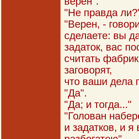
верен".
"Не правда ли?
"Верен, - говори
сделаете: вы д
задаток, вас по
считать фабрик
заговорят,
что ваши дела 
"Да".
"Да; и тогда..."
"Голован набер
и задатков, и я