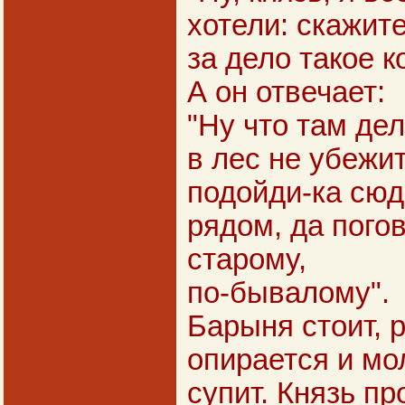
хотели: скажите
за дело такое к
А он отвечает:
"Ну что там дел
в лес не убежит
подойди-ка сюд
рядом, да пого
старому,
по-бывалому".
Барыня стоит, р
опирается и мо
супит. Князь пр