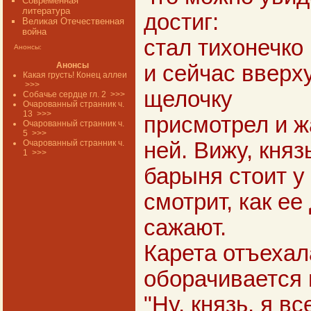
Современная
литература
достиг:
Великая Отечественная
война
стал тихонечко
Анонсы:
Анонсы
и сейчас вверх
Какая грусть! Конец аллеи
>>>
щелочку
Собачье сердце гл. 2
>>>
Очарованный странник ч.
13
>>>
присмотрел и ж
Очарованный странник ч.
5
>>>
Очарованный странник ч.
ней. Вижу, княз
1
>>>
барыня стоит у 
смотрит, как ее
сажают.
Карета отъехал
оборачивается 
"Ну, князь, я в