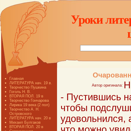
Уроки лите
Очарованн
Главная
Н
ЛИТЕРАТУРА нач. 19 в.
Автор оригинала:
Творчество Пушкина
Гоголь Н. В.
- Пустившись н
ВТОРАЯ ПОЛ. 19 в
Творчество Гончарова
Лирика 19 века (2 пол)
чтобы подслуши
Творчество А. Н.
Островского
удовольнился, 
ЛИТЕРАТУРА нач. 20 в
Михаил Булгаков
что можно увиде
ВТОРАЯ ПОЛ. 20 в