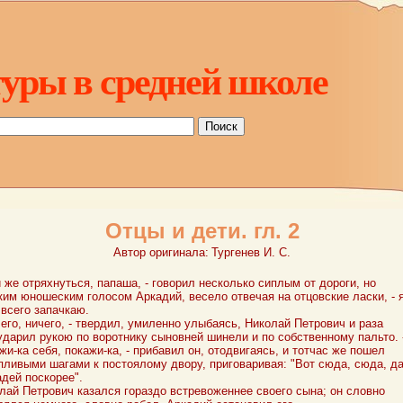
уры в средней школе
Отцы и дети. гл. 2
Автор оригинала:
Тургенев И. С.
й же отряхнуться, папаша, - говорил несколько сиплым от дороги, но
ким юношеским голосом Аркадий, весело отвечая на отцовские ласки, - 
 всего запачкаю.
чего, ничего, - твердил, умиленно улыбаясь, Николай Петрович и раза
ударил рукою по воротнику сыновней шинели и по собственному пальто. 
жи-ка себя, покажи-ка, - прибавил он, отодвигаясь, и тотчас же пошел
пливыми шагами к постоялому двору, приговаривая: "Вот сюда, сюда, д
дей поскорее".
лай Петрович казался гораздо встревоженнее своего сына; он словно