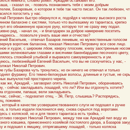
рялся немного, словно робел. Аркадий остановил его.
паша, - сказал он, - позволь познакомить тебя с моим добрым
телем, Базаровым, о котором я тебе так часто писал. Он так любезен, чт
асился погостить у нас.
лай Петрович быстро обернулся и, подойдя к человеку высокого роста
инном балахоне с кистями, только что вылезшему из тарантаса, крепко
нул его обнаженную красную руку, которую тот не сразу ему подал.
шевно рад, - начал он, - и благодарен за доброе намерение посетить
 надеюсь... позвольте узнать ваше имя и отчество?
гений Васильев, - отвечал Базаров ленивым, но мужественным голосом
твернув воротник балахона, показал Николаю Петровичу все свое лицо.
ное и худое, с широким лбом, кверху плоским, книзу заостренным носом
шими зеленоватыми глазами и висячими бакенбардами песочного цвету,
лялось спокойной улыбкой и выражало самоуверенность и ум.
деюсь, любезнейший Евгений Васильич, что вы не соскучитесь у нас, -
олжал Николай Петрович.
ие губы Базарова чуть тронулись; но он ничего не отвечал и только
однял фуражку. Его темно-белокурые волосы, длинные и густые, не скр
ных выпуклостей просторного черепа.
к как же, Аркадий, - заговорил опять Николай Петрович, оборачиваясь
ну, - сейчас закладывать лошадей, что ли? Или вы отдохнуть хотите?
ма отдохнем, папаша; вели закладывать.
йчас, сейчас, - подхватил отец. - Эй, Петр, слышишь? Распорядись,
ец, поживее.
, который в качестве усовершенствованного слуги не подошел к ручке
ча, а только издали поклонился ему, снова скрылся под воротами.
здесь с коляской, но и для твоего тарантаса есть тройка, -
отливо говорил Николай Петрович, между тем как Аркадий пил воду из
зного ковшика, принесенного хозяйкой постоялого двора, а Базаров заку
ку и подошел к ямщику, отпрягавшему лошадей, - только коляска