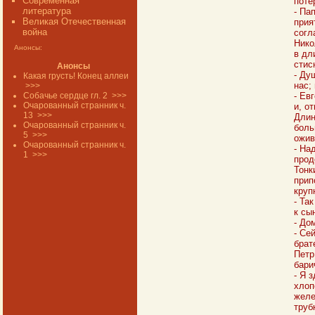
Современная
поте
литература
- Па
Великая Отечественная
прия
война
согл
Нико
Анонсы:
в дл
стис
Анонсы
- Ду
Какая грусть! Конец аллеи
нас;
>>>
Собачье сердце гл. 2
>>>
- Ев
Очарованный странник ч.
и, о
13
>>>
Длин
Очарованный странник ч.
боль
5
>>>
ожив
Очарованный странник ч.
- На
1
>>>
прод
Тонк
прип
круп
- Та
к сы
- До
- Се
брат
Петр
бари
- Я 
хлоп
желе
труб