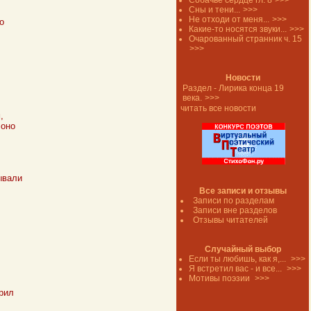
Собачье сердце гл. 8
>>>
Сны и тени...
>>>
Не отходи от меня...
>>>
о
Какие-то носятся звуки...
>>>
Очарованный странник ч. 15
>>>
Новости
Раздел - Лирика конца 19
века.
>>>
читать все новости
,
 оно
ывали
Все записи и отзывы
Записи по разделам
Записи вне разделов
Отзывы читателей
Случайный выбор
Если ты любишь, как я,...
>>>
Я встретил вас - и все...
>>>
Мотивы поэзии
>>>
рил