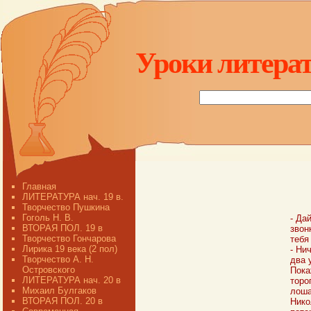
Уроки литерат
Главная
ЛИТЕРАТУРА нач. 19 в.
Творчество Пушкина
Гоголь Н. В.
- Да
ВТОРАЯ ПОЛ. 19 в
звон
Творчество Гончарова
тебя
Лирика 19 века (2 пол)
- Ни
Творчество А. Н.
два 
Островского
Пока
ЛИТЕРАТУРА нач. 20 в
торо
Михаил Булгаков
лоша
ВТОРАЯ ПОЛ. 20 в
Нико