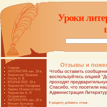
Уроки лите
Отзывы и пожел
Главная
Чтобы оставить сообщение
ЛИТЕРАТУРА нач. 19 в.
Творчество Пушкина
воспользуйтесь опцией "Д
Гоголь Н. В.
проходят предварительну
ВТОРАЯ ПОЛ. 19 в
Творчество Гончарова
Спасибо, что посетили наш
Лирика 19 века (2 пол)
Администрация Литератур
Творчество А. Н.
Островского
ЛИТЕРАТУРА нач. 20 в
К разделу
добавить отзыв
Михаил Булгаков