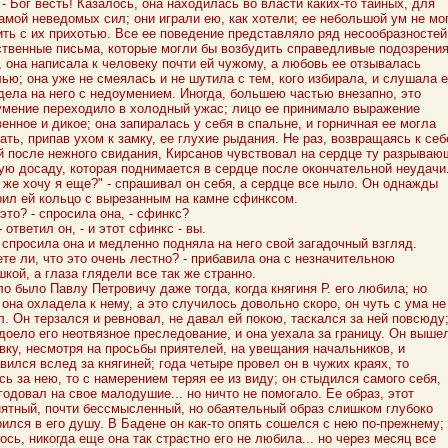
- Бог весть! Казалось, она находилась во власти каких-то тайных, для
амой неведомых сил; они играли ею, как хотели; ее небольшой ум не мо
ть с их прихотью. Все ее поведение представляло ряд несообразностей
твенные письма, которые могли бы возбудить справедливые подозрения
 она написала к человеку почти ей чужому, а любовь ее отзывалась
ью; она уже не смеялась и не шутила с тем, кого избирала, и слушала е
дела на него с недоумением. Иногда, большею частью внезапно, это
мение переходило в холодный ужас; лицо ее принимало выражение
енное и дикое; она запиралась у себя в спальне, и горничная ее могла
ть, припав ухом к замку, ее глухие рыдания. Не раз, возвращаясь к себ
 после нежного свидания, Кирсанов чувствовал на сердце ту разрываю
ую досаду, которая поднимается в сердце после окончательной неудачи
 же хочу я еще?" - спрашивал он себя, а сердце все ныло. Он однажды
ил ей кольцо с вырезанным на камне сфинксом.
 это? - спросила она, - сфинкс?
 - ответил он, - и этот сфинкс - вы.
- спросила она и медленно подняла на него свой загадочный взгляд.
ете ли, что это очень лестно? - прибавила она с незначительною
кой, а глаза глядели все так же странно.
о было Павлу Петровичу даже тогда, когда княгиня Р. его любила; но
 она охладела к нему, а это случилось довольно скоро, он чуть с ума не
. Он терзался и ревновал, не давал ей покою, таскался за ней повсюду
доело его неотвязное преследование, и она уехала за границу. Он выше
вку, несмотря на просьбы приятелей, на увещания начальников, и
вился вслед за княгиней; года четыре провел он в чужих краях, то
сь за нею, то с намерением теряя ее из виду; он стыдился самого себя,
годовал на свое малодушие... но ничто не помогало. Ее образ, этот
ятный, почти бессмысленный, но обаятельный образ слишком глубоко
ился в его душу. В Бадене он как-то опять сошелся с нею по-прежнему;
ось, никогда еще она так страстно его не любила... но через месяц все