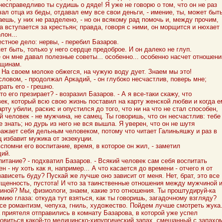
 несправедливо ты судишь о дяде! Я уже не говорю о том, что он не раз
ал отца из беды, отдавал ему все свои деньги, - имение, ты, может быть
аешь, у них не разделено, - но он всякому рад помочь и, между прочим,
а вступается за крестьян; правда, говоря с ними, он морщится и нюхает
лон...
естное дело: нервы, - перебил Базаров.
ет быть, только у него сердце предоброе. И он далеко не глуп.
 он мне давал полезные советы... особенно... особенно насчет отношени
нщинам.
! На своем молоке обжегся, на чужую воду дует. Знаем мы это!
 словом, - продолжал Аркадий, - он глубоко несчастлив, поверь мне;
рать его - грешно.
кто его презирает? - возразил Базаров. - А я все-таки скажу, что
ек, который всю свою жизнь поставил на карту женской любви и когда е
арту убили, раскис и опустился до того, что ни на что не стал способен,
й человек - не мужчина, не самец. Ты говоришь, что он несчастлив: тебе
 знать; но дурь из него не вся вышла. Я уверен, что он не шутя
ажает себя дельным человеком, потому что читает Галиньяшку и раз в
 избавит мужика от экзекуции.
вспомни его воспитание, время, в которое он жил, - заметил
ий.
питание? - подхватил Базаров. - Всякий человек сам себя воспитать
н - ну хоть как я, например... А что касается до времени - отчего я от
зависеть буду? Пускай же лучше оно зависит от меня. Нет, брат, это все
щенность, пустота! И что за таинственные отношения между мужчиной 
ной? Мы, физиологи, знаем, какие это отношения. Ты проштудируй-ка
мию глаза: откуда тут взяться, как ты говоришь, загадочному взгляду?
се романтизм, чепуха, гниль, художество. Пойдем лучше смотреть жука
 приятеля отправились в комнату Базарова, в которой уже успел
овиться какой-то медицинско-хирургический запах, смешанный с запахо