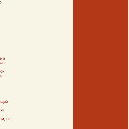
о
в
е и
тал
 он
го
ящий
ски
ом, но