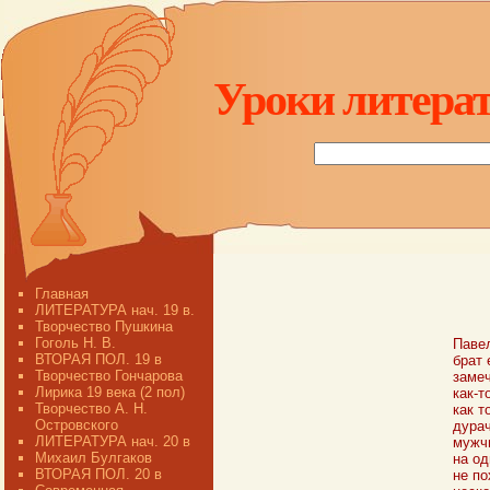
Уроки литерат
Главная
ЛИТЕРАТУРА нач. 19 в.
Творчество Пушкина
Гоголь Н. В.
Павел
ВТОРАЯ ПОЛ. 19 в
брат 
Творчество Гончарова
замеч
Лирика 19 века (2 пол)
как-т
Творчество А. Н.
как т
Островского
дурач
ЛИТЕРАТУРА нач. 20 в
мужчи
Михаил Булгаков
на од
ВТОРАЯ ПОЛ. 20 в
не по