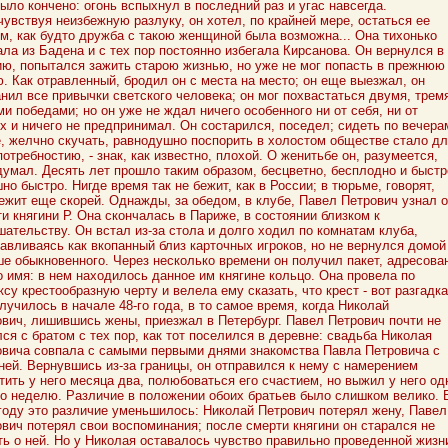
ыло кончено: огонь вспыхнул в последний раз и угас навсегда.
увствуя неизбежную разлуку, он хотел, по крайней мере, остаться ее
м, как будто дружба с такою женщиной была возможна... Она тихонько
ла из Бадена и с тех пор постоянно избегала Кирсанова. Он вернулся в
ю, попытался зажить старою жизнью, но уже не мог попасть в прежнюю
. Как отравленный, бродил он с места на место; он еще выезжал, он
нил все привычки светского человека; он мог похвастаться двумя, трем
и победами; но он уже не ждал ничего особенного ни от себя, ни от
х и ничего не предпринимал. Он состарился, поседел; сидеть по вечера
, желчно скучать, равнодушно поспорить в холостом обществе стало дл
потребностию, - знак, как известно, плохой. О женитьбе он, разумеется,
думал. Десять лет прошло таким образом, бесцветно, бесплодно и быстр
но быстро. Нигде время так не бежит, как в России; в тюрьме, говорят,
ежит еще скорей. Однажды, за обедом, в клубе, Павел Петрович узнал о
и княгини Р. Она скончалась в Париже, в состоянии близком к
ательству. Он встал из-за стола и долго ходил по комнатам клуба,
авливаясь как вкопанный близ карточных игроков, но не вернулся домой
е обыкновенного. Через несколько времени он получил пакет, адресова
о имя: в нем находилось данное им княгине кольцо. Она провела по
су крестообразную черту и велела ему сказать, что крест - вот разгадка
лучилось в начале 48-го года, в то самое время, когда Николай
вич, лишившись жены, приезжал в Петербург. Павел Петрович почти не
ся с братом с тех пор, как тот поселился в деревне: свадьба Николая
вича совпала с самыми первыми днями знакомства Павла Петровича с
ней. Вернувшись из-за границы, он отправился к нему с намерением
тить у него месяца два, полюбоваться его счастием, но выжил у него од
о неделю. Различие в положении обоих братьев было слишком велико. 
году это различие уменьшилось: Николай Петрович потерял жену, Павел
вич потерял свои воспоминания; после смерти княгини он старался не
ь о ней. Но у Николая оставалось чувство правильно проведенной жизн