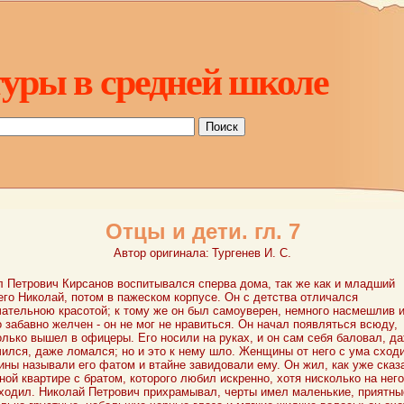
уры в средней школе
Отцы и дети. гл. 7
Автор оригинала:
Тургенев И. С.
 Петрович Кирсанов воспитывался сперва дома, так же как и младший
его Николай, потом в пажеском корпусе. Он с детства отличался
ательною красотой; к тому же он был самоуверен, немного насмешлив 
о забавно желчен - он не мог не нравиться. Он начал появляться всюду,
олько вышел в офицеры. Его носили на руках, и он сам себя баловал, д
ился, даже ломался; но и это к нему шло. Женщины от него с ума сход
ны называли его фатом и втайне завидовали ему. Он жил, как уже сказ
ной квартире с братом, которого любил искренно, хотя нисколько на него
ходил. Николай Петрович прихрамывал, черты имел маленькие, приятны