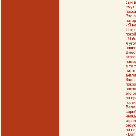
сын в
смутн
похож
Это в
потер
- Я н
Петро
покой
- Я б
я уго
навсе
Вмест
этого
намер
в те 
читат
англи
больш
покро
покол
его о
он пр
гости
Велли
сереб
необы
играл
безук
он не
- Вот