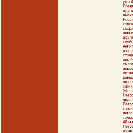
уже б
Предч
друго
выеха
Росси
колею
сохра
новым
други
клубе
него 
и не 
страш
оно б
смерт
помеш
остан
раньш
на ег
сфинк
Это с
Петро
видал
Петро
княги
погос
тольк
48-м 
Петро
думат