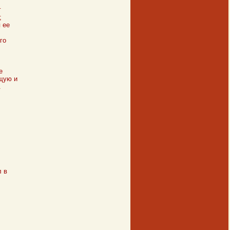
г
;
 ее
го
е
щую и
.
;
л в