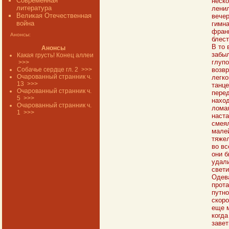
Современная
неско
литература
ленил
Великая Отечественная
вечер
война
гимна
франц
Анонсы:
блест
В то 
Анонсы
забыл
Какая грусть! Конец аллеи
глупо
>>>
Собачье сердце гл. 2
>>>
возвр
Очарованный странник ч.
легко
13
>>>
танце
Очарованный странник ч.
перед
5
>>>
наход
Очарованный странник ч.
ломая
1
>>>
наста
смеял
малей
тяжел
во вс
они б
удали
свети
Одева
прота
путно
скоро
еще м
когда
завет