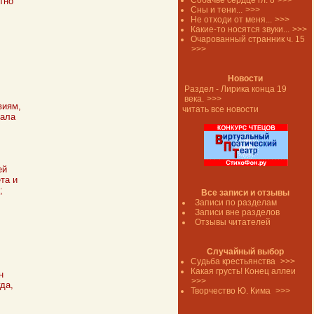
Собачье сердце гл. 8
>>>
тно
Сны и тени...
>>>
Не отходи от меня...
>>>
Какие-то носятся звуки...
>>>
Очарованный странник ч. 15
>>>
Новости
Раздел - Лирика конца 19
века.
>>>
виям,
читать все новости
мала
ей
та и
;
Все записи и отзывы
Записи по разделам
Записи вне разделов
Отзывы читателей
Случайный выбор
Судьба крестьянства
>>>
Какая грусть! Конец аллеи
н
>>>
да,
Творчество Ю. Кима
>>>