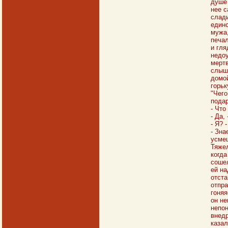
душе 
нее с
слади
единс
мужа,
печал
и гля
недоу
мертв
слыша
домой
горьк
"Чего
подар
- Что
- Да,
- Я? 
- Зна
усмеш
Тяжел
когда
сошел
ей на
отста
отпра
гоняя
он не
непон
внедр
казал