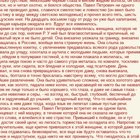
лько грустные, небольшие черные глаза и мягкие жидкие волосы; он охо
ся, но и читал охотно, и боялся общества. Павел Петрович ни одного
а не проводил дома, славился смелостию и ловкостию (он ввел было
стику в моду между светскою молодежью) и прочел всего пять, шесть
узских книг. На двадцать восьмом году от роду он уже был капитаном;
ящая карьера ожидала его. Вдруг все изменилось.
время в петербургском свете изредка появлялась женщина, которую не
и до сих пор, княгиня Р. У ней был благовоспитанный и приличный, но
ватый муж и не было детей. Она внезапно уезжала за границу, внезапно
ащалась в Россию, вообще вела странную жизнь. Она слыла за
мысленную кокетку, с увлечением предавалась всякого рода удовольст
вала до упаду, хохотала и шутила с молодыми людьми, которых прини
 обедом в полумраке гостиной, а по ночам плакала и молилась, не
ила нигде покою и часто до самого утра металась по комнате, тоскливо
 руки, или сидела, вся бледная и холодная, над псалтырем. День
вал, и она снова превращалась в светскую даму, снова выезжала,
ась, болтала и точно бросалась навстречу всему, что могло доставить 
шее развлечение. Она была удивительно сложена; ее коса золотого цве
ая, как золото, падала ниже колен, но красавицей ее никто бы не назвал
ем ее лице только и было хорошего, что глаза, и даже не самые глаза -
ыли невелики и серы, - но взгляд их, быстрый, глубокий, беспечный до
 и задумчивый до уныния, - загадочный взгляд. Что-то необычайное
лось в нем даже тогда, когда язык ее лепетал самые пустые речи.
лась она изысканно. Павел Петрович встретил ее на одном бале,
нцевал с ней мазурку, в течение которой она не сказала ни одного
го слова, и влюбился в нее страстно. Привыкший к победам, он и тут
 достиг своей цели; но легкость торжества не охладила его. Напротив: о
учительнее, еще крепче привязался к этой женщине, в которой даже тог
 она отдавалась безвозвратно, все еще как будто оставалось что-то
ное и недоступное, куда никто не мог проникнуть. Что гнездилось в этой