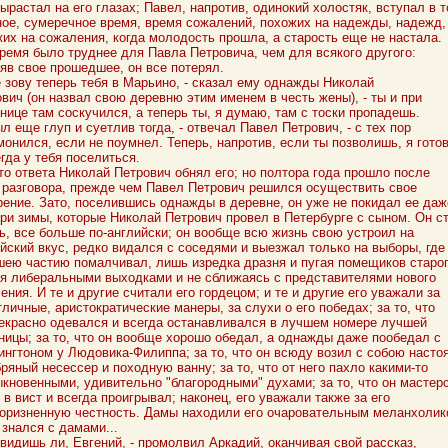
ырастал на его глазах; Павел, напротив, одинокий холостяк, вступал в т
ое, сумеречное время, время сожалений, похожих на надежды, надежд,
их на сожаления, когда молодость прошла, а старость еще не настала.
ремя было труднее для Павла Петровича, чем для всякого другого:
яв свое прошедшее, он все потерял.
е зову теперь тебя в Марьино, - сказал ему однажды Николай
вич (он назвал свою деревню этим именем в честь жены), - ты и при
нице там соскучился, а теперь ты, я думаю, там с тоски пропадешь.
ыл еще глуп и суетлив тогда, - отвечал Павел Петрович, - с тех пор
монился, если не поумнел. Теперь, напротив, если ты позволишь, я гото
гда у тебя поселиться.
о ответа Николай Петрович обнял его; но полтора года прошло после
 разговора, прежде чем Павел Петрович решился осуществить свое
ение. Зато, поселившись однажды в деревне, он уже не покидал ее даж
три зимы, которые Николай Петрович провел в Петербурге с сыном. Он с
ь, все больше по-английски; он вообще всю жизнь свою устроил на
йский вкус, редко видался с соседями и выезжал только на выборы, где
ею частию помалчивал, лишь изредка дразня и пугая помещиков старо
я либеральными выходками и не сближаясь с представителями нового
ения. И те и другие считали его гордецом; и те и другие его уважали за
тличные, аристократические манеры, за слухи о его победах; за то, что
екрасно одевался и всегда останавливался в лучшем номере лучшей
ницы; за то, что он вообще хорошо обедал, а однажды даже пообедал с
нгтоном у Людовика-Филиппа; за то, что он всюду возил с собою насто
ряный несессер и походную ванну; за то, что от него пахло какими-то
кновенными, удивительно "благородными" духами; за то, что он мастер
 в вист и всегда проигрывал; наконец, его уважали также за его
оризненную честность. Дамы находили его очаровательным меланхолик
 знался с дамами...
 видишь ли, Евгений, - промолвил Аркадий, оканчивая свой рассказ,