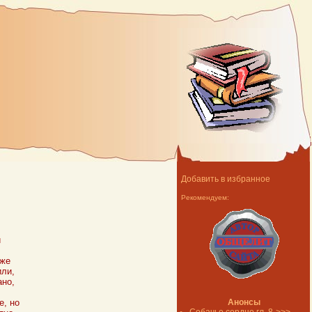
Добавить в избранное
Рекомендуем:
и
аже
или,
ано,
е, но
Анонсы