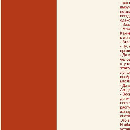
- как
выруч
не зн
всегд
одеко
- Изв
- Мож
Какие
к же
- Ага
- Ну,
прези
- Да 
челов
эту к
этако
лучше
вообр
месяц
- Да 
Аркад
- Вос
долже
него 
распу
женщи
анато
Это в
И оба
устан