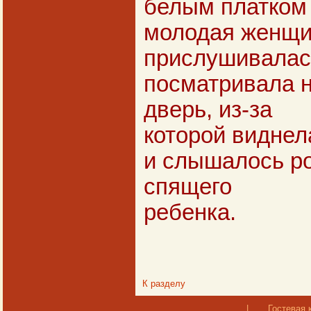
белым платком 
молодая женщин
прислушивалась
посматривала 
дверь, из-за
которой виднел
и слышалось р
спящего
ребенка.
К разделу
|
Гостевая 