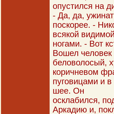
опустился на д
- Да, да, ужина
поскорее. - Ни
всякой видимой
ногами. - Вот к
Вошел человек 
беловолосый, х
коричневом фр
пуговицами и в
шее. Он
осклабился, по
Аркадию и, пок