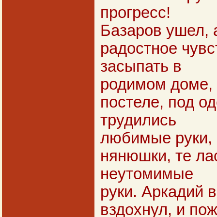
прогресс!
Базаров ушел, 
радостное чувс
засыпать в
родимом доме, 
постеле, под о
трудились
любимые руки, 
нянюшки, те ла
неутомимые
руки. Аркадий 
вздохнул, и по