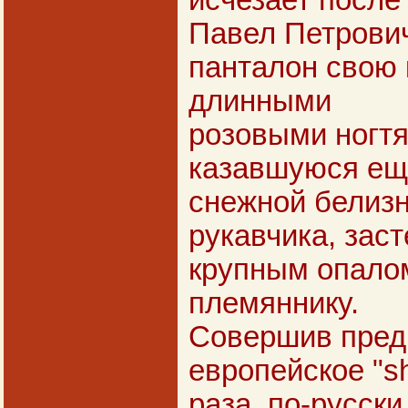
исчезает после
Павел Петрович
панталон свою 
длинными
розовыми ногтям
казавшуюся ещ
снежной белиз
рукавчика, зас
крупным опалом
племяннику.
Совершив пред
европейское "sh
раза, по-русски