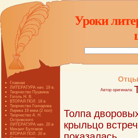
Уроки лите
Отцы 
Главная
ЛИТЕРАТУРА нач. 19 в.
Автор оригинала:
Творчество Пушкина
Гоголь Н. В.
ВТОРАЯ ПОЛ. 19 в
Творчество Гончарова
Лирика 19 века (2 пол)
Толпа дворовы
Творчество А. Н.
Островского
крыльцо встреч
ЛИТЕРАТУРА нач. 20 в
Михаил Булгаков
показалась
ВТОРАЯ ПОЛ. 20 в