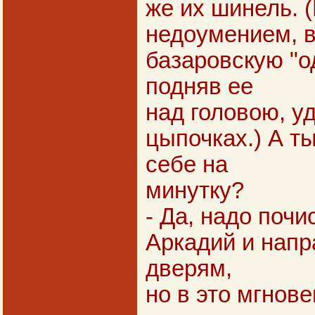
же их шинель. 
недоумением, 
базаровскую "о
подняв ее
над головою, у
цыпочках.) А т
себе на
минутку?
- Да, надо почи
Аркадий и напр
дверям,
но в это мгнов