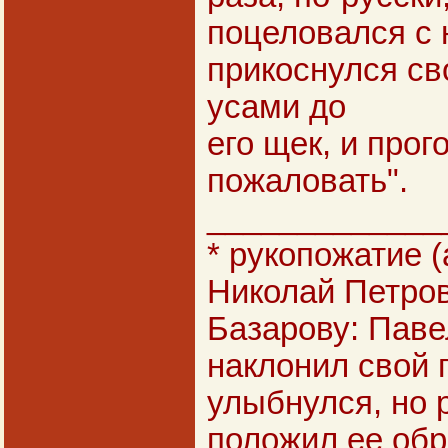
поцеловался с н
прикоснулся с
усами до
его щек, и прог
пожаловать".
_____________
* рукопожатие (а
Николай Петров
Базарову: Паве
наклонил свой г
улыбнулся, но 
положил ее обр