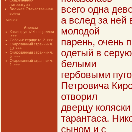
Современная
литература
всего одна дев
Великая Отечественная
война
а вслед за ней
Анонсы:
Анонсы
молодой
Какая грусть! Конец аллеи
>>>
парень, очень 
Собачье сердце гл. 2
>>>
Очарованный странник ч.
13
>>>
одетый в серую
Очарованный странник ч.
5
>>>
Очарованный странник ч.
белыми
1
>>>
гербовыми пуго
Петровича Кирс
отворил
дверцу коляски
тарантаса. Ник
сыном и с