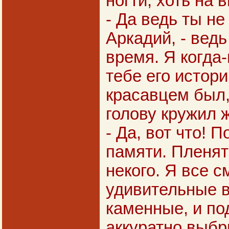
ногти, хоть на 
- Да ведь ты не
Аркадий, - вед
время. Я когда
тебе его истор
красавцем был
голову кружил
- Да, вот что! П
памяти. Пленять
некого. Я все с
удивительные в
каменные, и по
аккуратно выбр