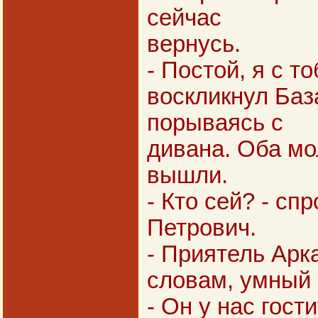
сейчас
вернусь.
- Постой, я с то
воскликнул Баз
порываясь с
дивана. Оба м
вышли.
- Кто сей? - сп
Петрович.
- Приятель Арка
словам, умный 
- Он у нас гост