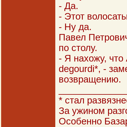
- Да.
- Этот волосат
- Ну да.
Павел Петрович
по столу.
- Я нахожу, что
degourdi*, - зам
возвращению.
_____________
* стал развязне
За ужином разг
Особенно Базар