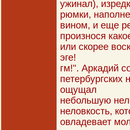
ужинал), изред
рюмки, наполн
вином, и еще р
произнося како
или скорее воск
эге!
гм!". Аркадий 
петербургских н
ощущал
небольшую нело
неловкость, ко
овладевает мо