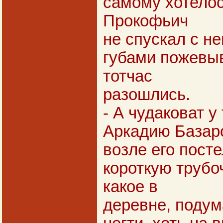
самому хотелос
Прокофьич
не спускал с не
губами пожевыв
тотчас
разошлись.
- А чудаковат у
Аркадию Базаро
возле его пост
короткую трубоч
какое в
деревне, подум