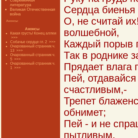
Современная
литература
Сердца биенья
Великая Отечественная
война
О, не считай их
Анонсы:
Анонсы
волшебной,
Какая грусть! Конец аллеи
>>>
Каждый порыв 
Собачье сердце гл. 2
>>>
Очарованный странник ч.
13
>>>
Так в роднике 
Очарованный странник ч.
5
>>>
Очарованный странник ч.
Прядает влага 
1
>>>
Пей, отдавайся
счастливым,-
Трепет блажен
обнимет;
Пей - и не спр
пытливым,