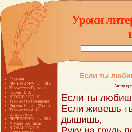
Уроки лите
Если ты любиш
Главная
ЛИТЕРАТУРА нач. 19 в.
Автор ори
Творчество Пушкина
Гоголь Н. В.
Если ты любишь
ВТОРАЯ ПОЛ. 19 в
Творчество Гончарова
Лирика 19 века (2 пол)
Если живешь т
Творчество А. Н.
Островского
дышишь,
ЛИТЕРАТУРА нач. 20 в
Михаил Булгаков
Руку на грудь 
ВТОРАЯ ПОЛ. 20 в