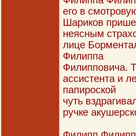
Филиппа Филип
его в смотрову
Шариков прише
неясным страхо
лице Борментал
Филиппа
Филипповича. Т
ассистента и ле
папироской
чуть вздрагива
ручке акушерск
Филипп Филипп