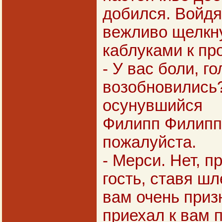
добился. Войдя 
вежливо щелкн
каблуками к пр
- У вас боли, го
возобновились?
осунувшийся
Филипп Филиппо
пожалуйста.
- Мерси. Нет, п
гость, ставя шл
вам очень призн
приехал к вам п