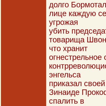
долго Бормотал
лице каждую сек
угрожая
убить председ
товарища Швонд
что хранит
огнестрельное 
контрреволюци
энгельса
приказал свое
Зинаиде Проко
спалить в