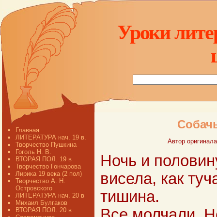
Уроки лите
Собачь
Главная
ЛИТЕРАТУРА нач. 19 в.
Автор оригинала
Творчество Пушкина
Гоголь Н. В.
Ночь и половин
ВТОРАЯ ПОЛ. 19 в
Творчество Гончарова
Лирика 19 века (2 пол)
висела, как туч
Творчество А. Н.
Островского
тишина.
ЛИТЕРАТУРА нач. 20 в
Михаил Булгаков
Все молчали. 
ВТОРАЯ ПОЛ. 20 в