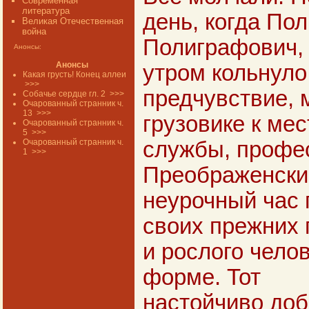
Современная
литература
день, когда По
Великая Отечественная
война
Полиграфович, 
Анонсы:
Анонсы
утром кольнуло
Какая грусть! Конец аллеи
>>>
предчувствие, 
Собачье сердце гл. 2
>>>
Очарованный странник ч.
13
>>>
грузовике к мес
Очарованный странник ч.
5
>>>
Очарованный странник ч.
службы, профе
1
>>>
Преображенски
неурочный час 
своих прежних 
и рослого чело
форме. Тот
настойчиво доб